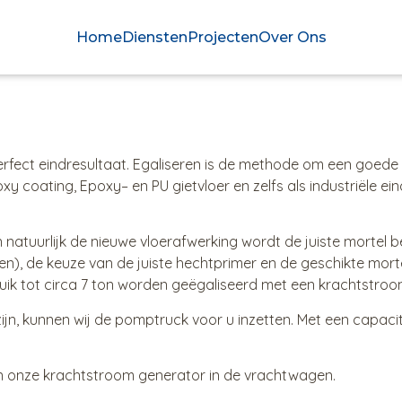
Home
Diensten
Projecten
Over Ons
erfect eindresultaat. Egaliseren is de methode om een goede
oxy coating, Epoxy– en PU gietvloer en zelfs als industriële 
n natuurlijk de nieuwe vloerafwerking wordt de juiste mortel b
n), de keuze van de juiste hechtprimer en de geschikte mort
bruik tot circa 7 ton worden geëgaliseerd met een krachtstro
jn, kunnen wij de pomptruck voor u inzetten. Met een capacite
an onze krachtstroom generator in de vrachtwagen.